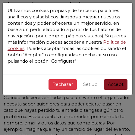
Los datos mínimos para
Utilizamos cookies propias y de terceros para fines
la correcta prestación de
analíticos y estadísticos dirigidos a mejorar nuestros
contenidos y poder ofrecerte un mejor servicio, en
los servicios
Age Girona
base a un perfil elaborado a partir de tus hábitos de
navegación (por ejemplo, páginas visitadas). Si quieres
Nos gusta la transparencia y que nuestros usuarios y sus
más información puedes acceder a nuestra
Política de
datos se encuentren protegidos, es por ello que
cookies
. Puedes aceptar todas las cookies pulsando el
informamos de los datos mínimos necesarios para que
botón “Aceptar” o configurarlas o rechazar su uso
nuestros servicios puedan funcionar.
pulsando el botón “Configurar”
Cuando te creas una cuenta en Age Girona debes de
aceptar los
Términos y condiciones y la política de
Rechazar
Set up
Accept
privacidad
las cuales te animamos a leer.
Cuando adquieres entradas para un evento el organizador
necesita saber quien eres para poder dejarte pasar en
caso que hayas perdido tu entrada o tengas algún otro
problema. Estados datos comprenden por ejemplo tu
nombre, email y otros datos que completaras. Por
ejemplo, imagina que hay un cambio de lugar del evento,